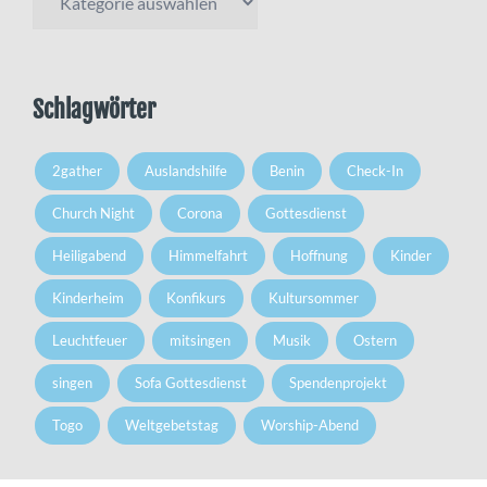
Schlagwörter
2gather
Auslandshilfe
Benin
Check-In
Church Night
Corona
Gottesdienst
Heiligabend
Himmelfahrt
Hoffnung
Kinder
Kinderheim
Konfikurs
Kultursommer
Leuchtfeuer
mitsingen
Musik
Ostern
singen
Sofa Gottesdienst
Spendenprojekt
Togo
Weltgebetstag
Worship-Abend