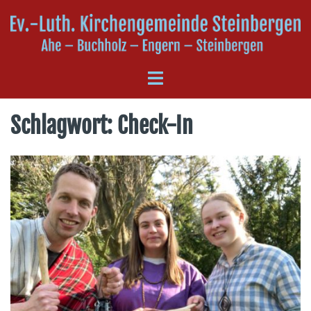
Zum
Inhalt
springen
Menü
umschalten
Schlagwort:
Check-In