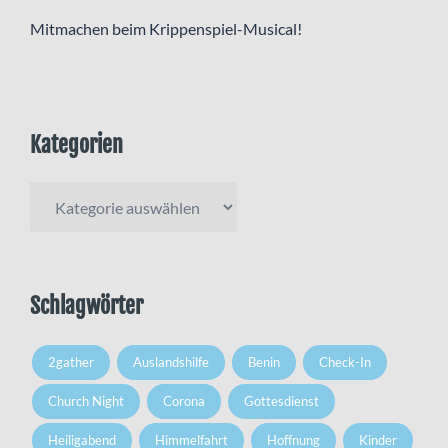
Mitmachen beim Krippenspiel-Musical!
Kategorien
Kategorien
Schlagwörter
2gather
Auslandshilfe
Benin
Check-In
Church Night
Corona
Gottesdienst
Heiligabend
Himmelfahrt
Hoffnung
Kinder