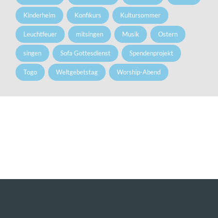
Kinderheim
Konfikurs
Kultursommer
Leuchtfeuer
mitsingen
Musik
Ostern
singen
Sofa Gottesdienst
Spendenprojekt
Togo
Weltgebetstag
Worship-Abend