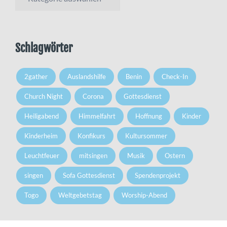
Schlagwörter
2gather
Auslandshilfe
Benin
Check-In
Church Night
Corona
Gottesdienst
Heiligabend
Himmelfahrt
Hoffnung
Kinder
Kinderheim
Konfikurs
Kultursommer
Leuchtfeuer
mitsingen
Musik
Ostern
singen
Sofa Gottesdienst
Spendenprojekt
Togo
Weltgebetstag
Worship-Abend