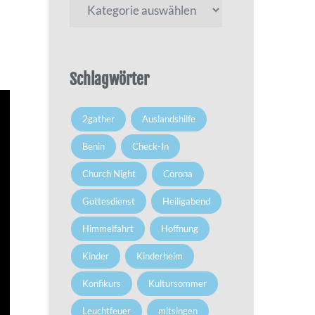
Schlagwörter
2gather
Auslandshilfe
Benin
Check-In
Church Night
Corona
Gottesdienst
Heiligabend
Himmelfahrt
Hoffnung
Kinder
Kinderheim
Konfikurs
Kultursommer
Leuchtfeuer
mitsingen