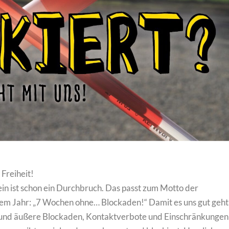
 Freiheit!
ein ist schon ein Durchbruch. Das passt zum Motto der
sem Jahr: „7 Wochen ohne… Blockaden!“ Damit es uns gut geht
e und äußere Blockaden, Kontaktverbote und Einschränkungen