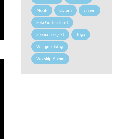
Musik
Ostern
singen
Sofa Gottesdienst
Spendenprojekt
Togo
Weltgebetstag
Worship-Abend