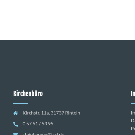
Kirchenbüro
I
Kirchstr. 11a, 31737 Rinteln
I
D
0 57 51 / 53 95
P
steinbergen@lksl.de