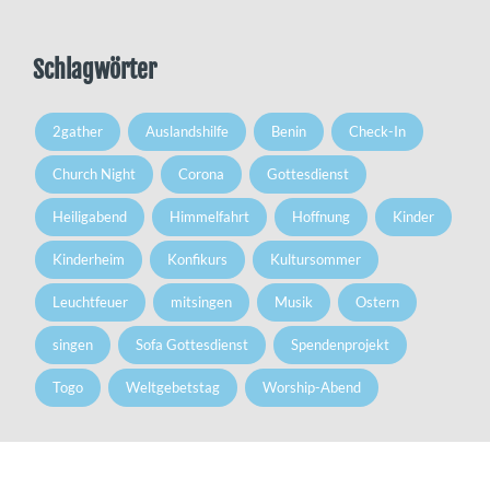
Schlagwörter
2gather
Auslandshilfe
Benin
Check-In
Church Night
Corona
Gottesdienst
Heiligabend
Himmelfahrt
Hoffnung
Kinder
Kinderheim
Konfikurs
Kultursommer
Leuchtfeuer
mitsingen
Musik
Ostern
singen
Sofa Gottesdienst
Spendenprojekt
Togo
Weltgebetstag
Worship-Abend