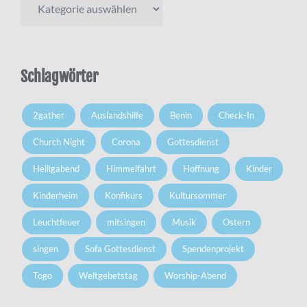
Schlagwörter
2gather
Auslandshilfe
Benin
Check-In
Church Night
Corona
Gottesdienst
Heiligabend
Himmelfahrt
Hoffnung
Kinder
Kinderheim
Konfikurs
Kultursommer
Leuchtfeuer
mitsingen
Musik
Ostern
singen
Sofa Gottesdienst
Spendenprojekt
Togo
Weltgebetstag
Worship-Abend