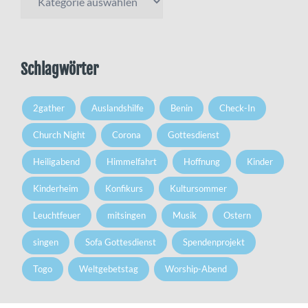
Schlagwörter
2gather
Auslandshilfe
Benin
Check-In
Church Night
Corona
Gottesdienst
Heiligabend
Himmelfahrt
Hoffnung
Kinder
Kinderheim
Konfikurs
Kultursommer
Leuchtfeuer
mitsingen
Musik
Ostern
singen
Sofa Gottesdienst
Spendenprojekt
Togo
Weltgebetstag
Worship-Abend