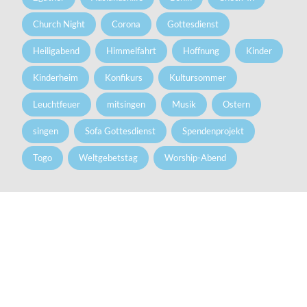
Church Night
Corona
Gottesdienst
Heiligabend
Himmelfahrt
Hoffnung
Kinder
Kinderheim
Konfikurs
Kultursommer
Leuchtfeuer
mitsingen
Musik
Ostern
singen
Sofa Gottesdienst
Spendenprojekt
Togo
Weltgebetstag
Worship-Abend