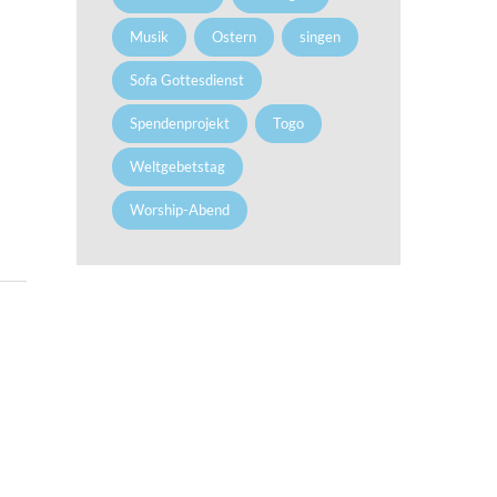
Musik
Ostern
singen
Sofa Gottesdienst
Spendenprojekt
Togo
Weltgebetstag
Worship-Abend