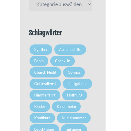
Kategorien
Schlagwörter
2gather
Auslandshilfe
Benin
Check-In
Church Night
Corona
Gottesdienst
Heiligabend
Himmelfahrt
Hoffnung
Kinder
Kinderheim
Konfikurs
Kultursommer
Leuchtfeuer
mitsingen