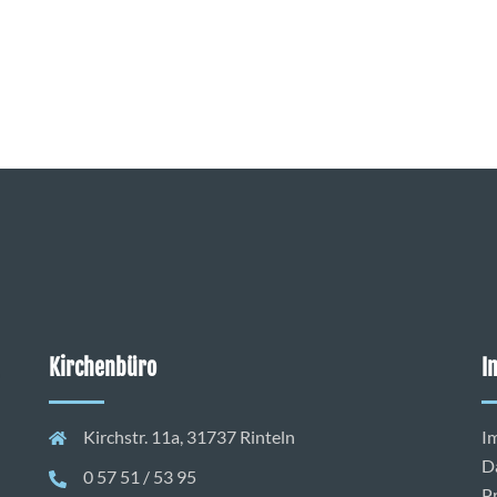
Kirchenbüro
I
Kirchstr. 11a, 31737 Rinteln
I
D
0 57 51 / 53 95
P